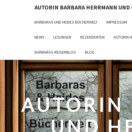
Skip
AUTORIN BARBARA HERRMANN UND
to
content
BARBARAS UND HEIDES BÜCHERWELT
IMPRESSUM
NEWS
LESUNGEN
REZENSENTEN
AUTORIN 
BARBARAS REISERBLOG
BLOG
AUTORIN
UND H