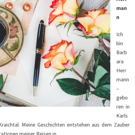
man
n
Ich
bin
Barb
ara
Herr
mann
–
gebo
ren in
Karls
 Kraichtal. Meine Geschichten entstehen aus dem Zauber
rationen meiner Reisen in