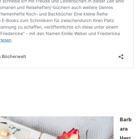
Barb
ara
Herr