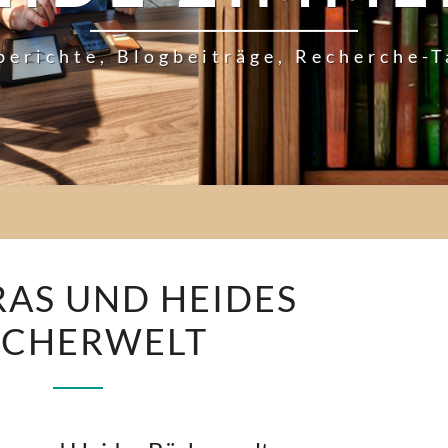
berichte, Blogbeiträge, Recherche-
BARBARAS
AS UND HEIDES
UND
CHERWELT
HEIDES
BÜCHERWELT