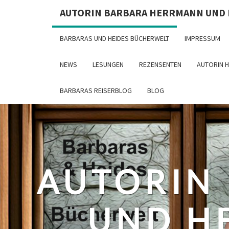
Skip
AUTORIN BARBARA HERRMANN UND
to
content
BARBARAS UND HEIDES BÜCHERWELT
IMPRESSUM
NEWS
LESUNGEN
REZENSENTEN
AUTORIN 
BARBARAS REISERBLOG
BLOG
AUTORIN
UND H