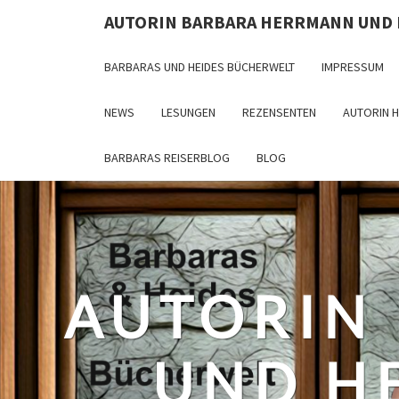
Skip
AUTORIN BARBARA HERRMANN UND
to
content
BARBARAS UND HEIDES BÜCHERWELT
IMPRESSUM
NEWS
LESUNGEN
REZENSENTEN
AUTORIN 
BARBARAS REISERBLOG
BLOG
AUTORIN
UND H