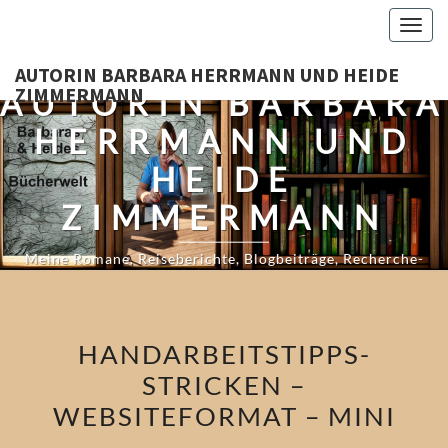
Skip
Togg
to
navig
content
AUTORIN BARBARA HERRMANN UND HEIDE
ZIMMERMANN
AUTORIN BARBARA
HERRMANN UND
HEIDE
ZIMMERMANN
Meine Romane, Reiseberichte, Blogbeiträge, Recherche-
Tagebücher Und Mehr…
HANDARBEITSTIPPS-
STRICKEN –
WEBSITEFORMAT – MINI