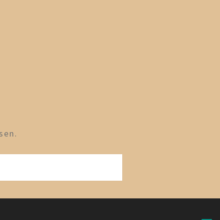
sen.
g