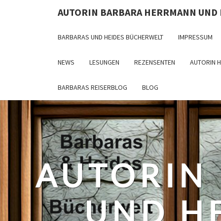
Skip
AUTORIN BARBARA HERRMANN UND
to
content
BARBARAS UND HEIDES BÜCHERWELT
IMPRESSUM
NEWS
LESUNGEN
REZENSENTEN
AUTORIN 
BARBARAS REISERBLOG
BLOG
AUTORIN
UND H