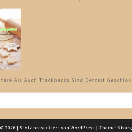
are Als Auch Trackbacks Sind Derzeit Geschlos
© 2026
|
Stolz präsentiert von
WordPress
|
Theme:
Nisar