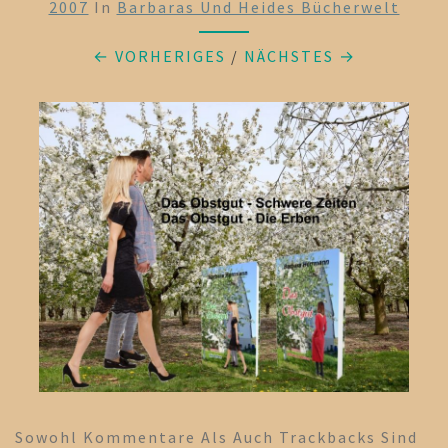
2007
In
Barbaras Und Heides Bücherwelt
← VORHERIGES
/
NÄCHSTES →
Sowohl Kommentare Als Auch Trackbacks Sind