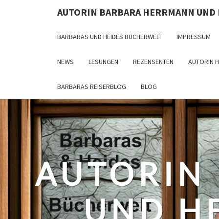
Skip
AUTORIN BARBARA HERRMANN UND
to
content
BARBARAS UND HEIDES BÜCHERWELT
IMPRESSUM
NEWS
LESUNGEN
REZENSENTEN
AUTORIN 
BARBARAS REISERBLOG
BLOG
AUTORIN
UND H