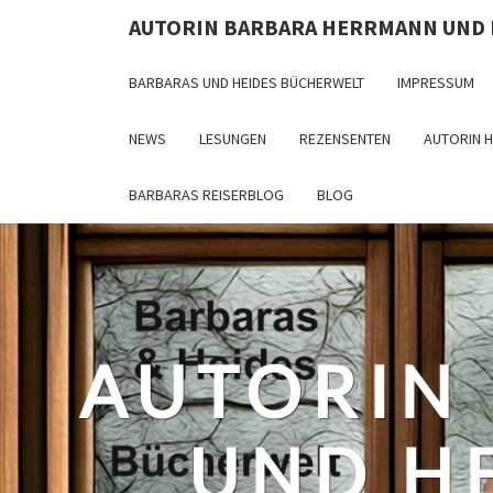
Skip
AUTORIN BARBARA HERRMANN UND
to
content
BARBARAS UND HEIDES BÜCHERWELT
IMPRESSUM
NEWS
LESUNGEN
REZENSENTEN
AUTORIN 
BARBARAS REISERBLOG
BLOG
AUTORIN
UND H