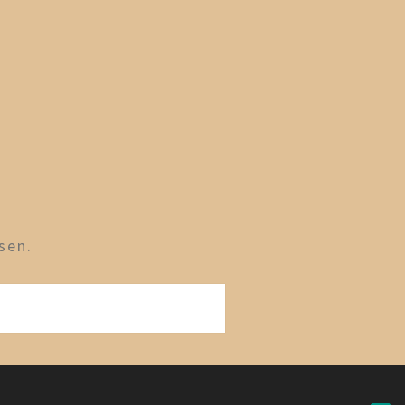
sen.
g