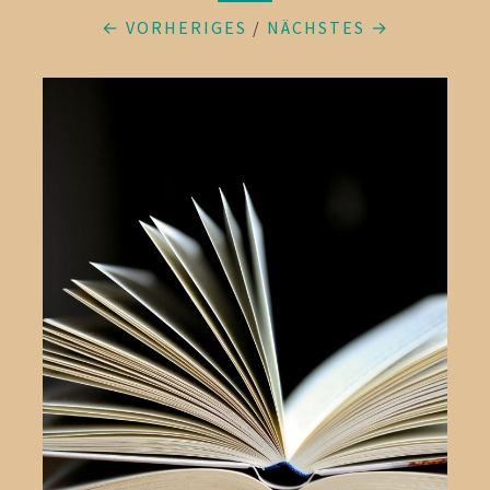
← VORHERIGES
/
NÄCHSTES →