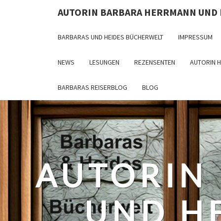
Skip
AUTORIN BARBARA HERRMANN UND
to
content
BARBARAS UND HEIDES BÜCHERWELT
IMPRESSUM
NEWS
LESUNGEN
REZENSENTEN
AUTORIN 
BARBARAS REISERBLOG
BLOG
AUTORIN
UND H