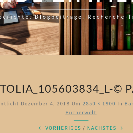
berichte, Blogbeiträge, Recherche-
TOLIA_105603834_L-© 
entlicht
Dezember 4, 2018
Um
2850 × 1900
In
Ba
Bücherwelt
← VORHERIGES
/
NÄCHSTES →