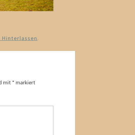
Hinterlassen
.
nd mit
*
markiert