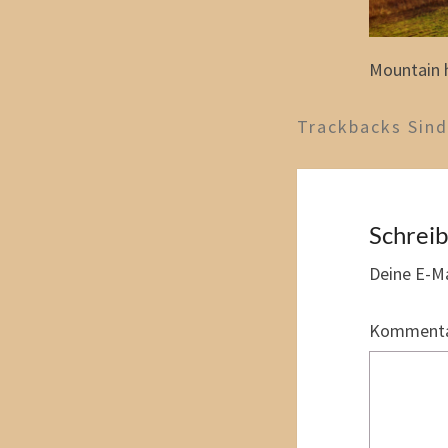
Mountain h
Trackbacks Sin
Schrei
Deine E-Ma
Komment