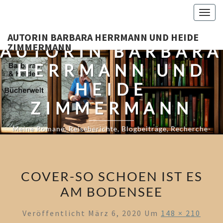
Skip
Togg
to
navig
content
AUTORIN BARBARA HERRMANN UND HEIDE
ZIMMERMANN
AUTORIN BARBARA
HERRMANN UND
HEIDE
ZIMMERMANN
Meine Romane, Reiseberichte, Blogbeiträge, Recherche-
Tagebücher Und Mehr…
COVER-SO SCHOEN IST ES
AM BODENSEE
Veröffentlicht
März 6, 2020
Um
148 × 210