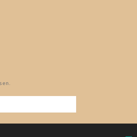
sen.
g