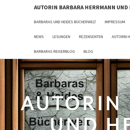
Skip
AUTORIN BARBARA HERRMANN UND
to
content
BARBARAS UND HEIDES BÜCHERWELT
IMPRESSUM
NEWS
LESUNGEN
REZENSENTEN
AUTORIN 
BARBARAS REISERBLOG
BLOG
AUTORIN
UND H