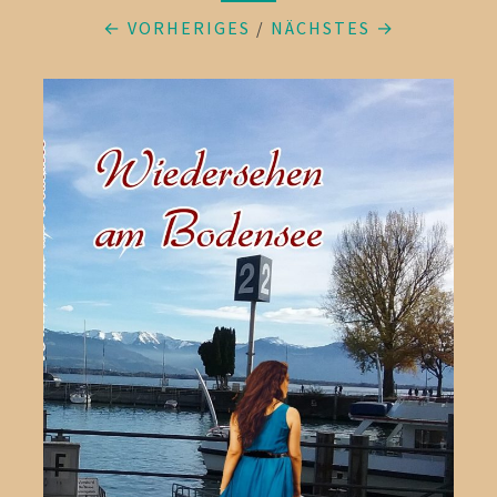
← VORHERIGES
/
NÄCHSTES →