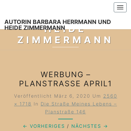
Skip
BARBARA
Togg
to
HERRMANN UND
navi
content
AUTORIN BARBARA HERRMANN UND
HEIDE
HEIDE ZIMMERMANN
ZIMMERMANN
Meine Romane, Reiseberichte, Blogbeiträge, Recherche-
Tagebücher Und Mehr…
WERBUNG –
PLANSTRASSE APRIL1
Veröffentlicht
März 6, 2020
Um
2560
× 1718
In
Die Straße Meines Lebens –
Planstraße 146
← VORHERIGES
/
NÄCHSTES →