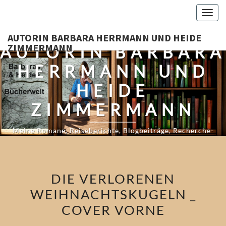
Skip
Togg
to
navig
content
AUTORIN BARBARA HERRMANN UND HEIDE
ZIMMERMANN
AUTORIN BARBARA
HERRMANN UND
HEIDE
ZIMMERMANN
Meine Romane, Reiseberichte, Blogbeiträge, Recherche-
Tagebücher Und Mehr…
DIE VERLORENEN
WEIHNACHTSKUGELN _
COVER VORNE