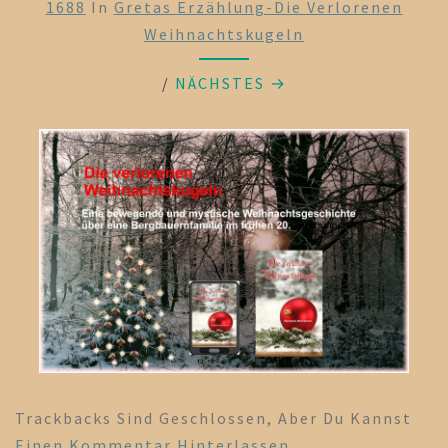
1688
In
Gretas Erzählung-Die Verlorenen
Weihnachtskugeln
/
NÄCHSTES →
Trackbacks Sind Geschlossen, Aber Du Kannst
Einen Kommentar Hinterlassen
.