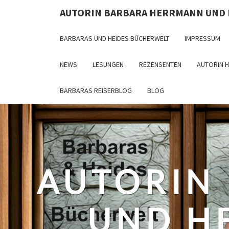
Skip
AUTORIN BARBARA HERRMANN UND
to
content
BARBARAS UND HEIDES BÜCHERWELT
IMPRESSUM
NEWS
LESUNGEN
REZENSENTEN
AUTORIN 
BARBARAS REISERBLOG
BLOG
AUTORIN
UND H