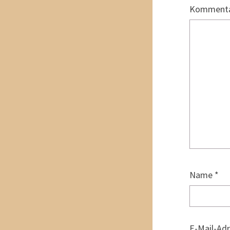
Komment
Name
*
E-Mail-Ad