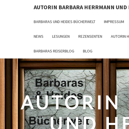
Skip
AUTORIN BARBARA HERRMANN UND
to
content
BARBARAS UND HEIDES BÜCHERWELT
IMPRESSUM
NEWS
LESUNGEN
REZENSENTEN
AUTORIN 
BARBARAS REISERBLOG
BLOG
AUTORIN
UND H