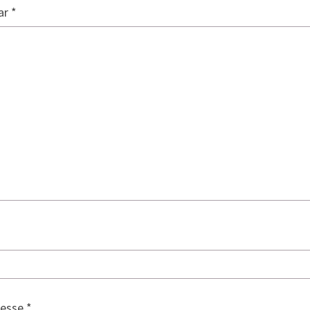
ar
*
resse
*