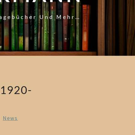
Tagebücher Und Mehr…
1920-
n
News