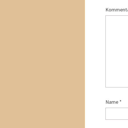
Komment
Name
*