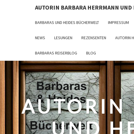
Skip
AUTORIN BARBARA HERRMANN UND
to
content
BARBARAS UND HEIDES BÜCHERWELT
IMPRESSUM
NEWS
LESUNGEN
REZENSENTEN
AUTORIN 
BARBARAS REISERBLOG
BLOG
AUTORIN
UND H