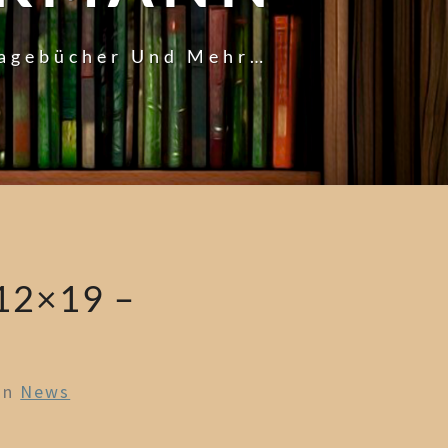
Tagebücher Und Mehr…
12×19 –
In
News