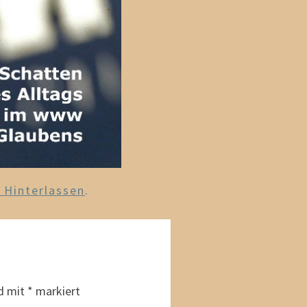
Hinterlassen
.
nd mit
*
markiert