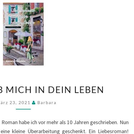
ICH
B MICH IN DEIN LEBEN
SCHREIB
MICH
ärz 23, 2021
Barbara
IN
DEIN
en Roman habe ich vor mehr als 10 Jahren geschrieben. Nun
LEBEN
 eine kleine Überarbeitung geschenkt. Ein Liebesroman!