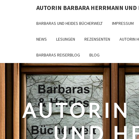
Skip
AUTORIN BARBARA HERRMANN UND
to
content
BARBARAS UND HEIDES BÜCHERWELT
IMPRESSUM
NEWS
LESUNGEN
REZENSENTEN
AUTORIN 
BARBARAS REISERBLOG
BLOG
AUTORIN
UND H