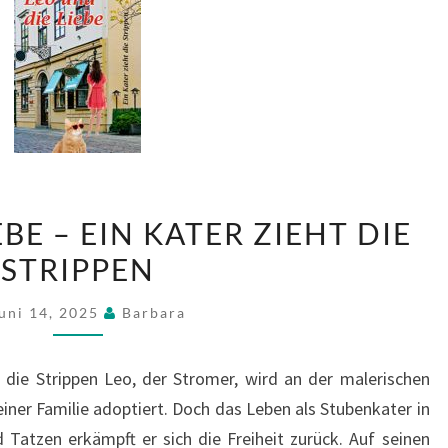
LEO
EBE – EIN KATER ZIEHT DIE
UND
STRIPPEN
DIE
LIEBE
uni 14, 2025
Barbara
–
EIN
 die Strippen Leo, der Stromer, wird an der malerischen
KATER
ner Familie adoptiert. Doch das Leben als Stubenkater in
ZIEHT
nd Tatzen erkämpft er sich die Freiheit zurück. Auf seinen