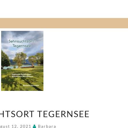
SEHNSUCHTSORT
HTSORT TEGERNSEE
TEGERNSEE
gust 12, 2021
Barbara