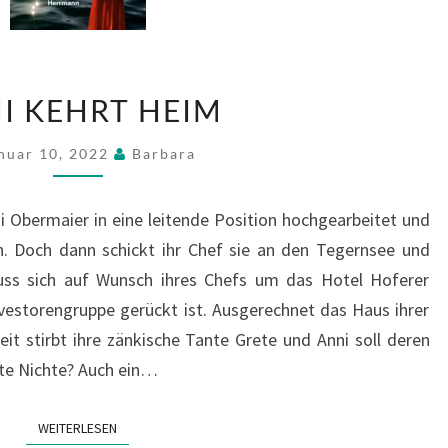
ANNI
I KEHRT HEIM
KEHRT
HEIM
nuar 10, 2022
Barbara
ni Obermaier in eine leitende Position hochgearbeitet und
en. Doch dann schickt ihr Chef sie an den Tegernsee und
uss sich auf Wunsch ihres Chefs um das Hotel Hoferer
vestorengruppe gerückt ist. Ausgerechnet das Haus ihrer
eit stirbt ihre zänkische Tante Grete und Anni soll deren
ebte Nichte? Auch ein…
WEITERLESEN
WEITERLESEN