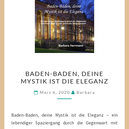
BADEN-
BADEN-BADEN, DEINE
BADEN,
MYSTIK IST DIE ELEGANZ
DEINE
MYSTIK
März 6, 2020
Barbara
IST
DIE
ELEGANZ
Baden-Baden, deine Mystik ist die Eleganz – ein
lebendiger Spaziergang durch die Gegenwart mit