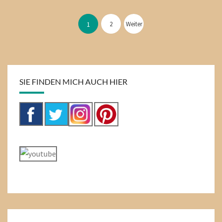
Seitennummerierung
der
2
Weiter
1
Beiträge
SIE FINDEN MICH AUCH HIER