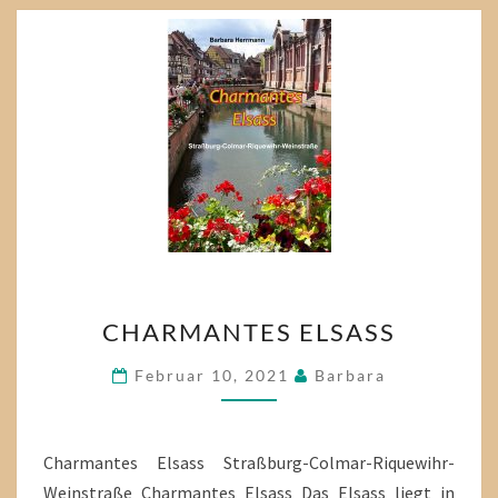
CHARMANTES
CHARMANTES ELSASS
ELSASS
Februar 10, 2021
Barbara
Charmantes Elsass Straßburg-Colmar-Riquewihr-
Weinstraße Charmantes Elsass Das Elsass liegt in