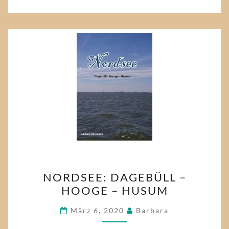
NORDSEE:
NORDSEE: DAGEBÜLL –
DAGEBÜLL
HOOGE – HUSUM
–
HOOGE
März 6, 2020
Barbara
–