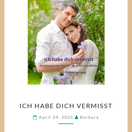
ICH
ICH HABE DICH VERMISST
HABE
DICH
April 24, 2025
Barbara
VERMISST