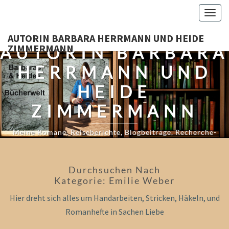
Skip
Togg
to
navig
content
AUTORIN BARBARA HERRMANN UND HEIDE
ZIMMERMANN
AUTORIN BARBARA
HERRMANN UND
HEIDE
ZIMMERMANN
Meine Romane, Reiseberichte, Blogbeiträge, Recherche-
Tagebücher Und Mehr…
Durchsuchen Nach
Kategorie:
Emilie Weber
Hier dreht sich alles um Handarbeiten, Stricken, Häkeln, und
Romanhefte in Sachen Liebe