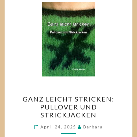
GANZ
GANZ LEICHT STRICKEN:
LEICHT
PULLOVER UND
STRICKEN:
STRICKJACKEN
PULLOVER
UND
April 24, 2025
Barbara
STRICKJACKEN