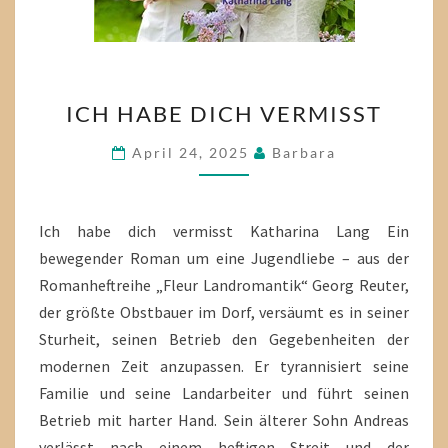
ICH
ICH HABE DICH VERMISST
HABE
DICH
April 24, 2025
Barbara
VERMISST
Ich habe dich vermisst Katharina Lang Ein
bewegender Roman um eine Jugendliebe – aus der
Romanheftreihe „Fleur Landromantik“ Georg Reuter,
der größte Obstbauer im Dorf, versäumt es in seiner
Sturheit, seinen Betrieb den Gegebenheiten der
modernen Zeit anzupassen. Er tyrannisiert seine
Familie und seine Landarbeiter und führt seinen
Betrieb mit harter Hand. Sein älterer Sohn Andreas
verlässt nach einem heftigen Streit und der