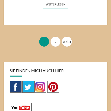
WEITERLESEN
WEITERLESEN
Seitennummerierung
der
2
Weiter
1
Beiträge
SIE FINDEN MICH AUCH HIER