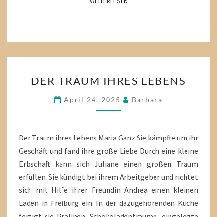
WEITERLESEN
WEITERLESEN
DER
DER TRAUM IHRES LEBENS
TRAUM
IHRES
April 24, 2025
Barbara
LEBENS
Der Traum ihres Lebens Maria Ganz Sie kämpfte um ihr
Geschäft und fand ihre große Liebe Durch eine kleine
Erbschaft kann sich Juliane einen großen Traum
erfüllen: Sie kündigt bei ihrem Arbeitgeber und richtet
sich mit Hilfe ihrer Freundin Andrea einen kleinen
Laden in Freiburg ein. In der dazugehörenden Küche
fertigt sie Pralinen, Schokoladenträume, eingelegte