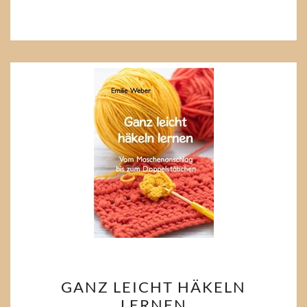
GANZ
GANZ LEICHT HÄKELN
LEICHT
LERNEN