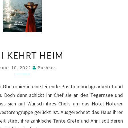
ANNI
I KEHRT HEIM
KEHRT
HEIM
nuar 10, 2022
Barbara
ni Obermaier in eine leitende Position hochgearbeitet und
en. Doch dann schickt ihr Chef sie an den Tegernsee und
uss sich auf Wunsch ihres Chefs um das Hotel Hoferer
vestorengruppe gerückt ist. Ausgerechnet das Haus ihrer
eit stirbt ihre zänkische Tante Grete und Anni soll deren