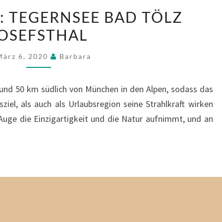
OBERBAYERN:
: TEGERNSEE BAD TÖLZ
TEGERNSEE
OSEFSTHAL
BAD
TÖLZ
März 6, 2020
Barbara
JOSEFSTHAL
rund 50 km südlich von München in den Alpen, sodass das
iel, als auch als Urlaubsregion seine Strahlkraft wirken
s Auge die Einzigartigkeit und die Natur aufnimmt, und an