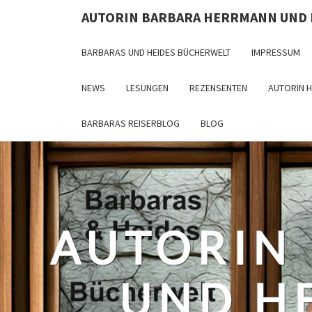
Skip
AUTORIN BARBARA HERRMANN UND
to
content
BARBARAS UND HEIDES BÜCHERWELT
IMPRESSUM
NEWS
LESUNGEN
REZENSENTEN
AUTORIN 
BARBARAS REISERBLOG
BLOG
AUTORIN
UND H