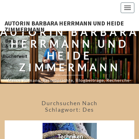
Skip
Togg
to
navig
content
AUTORIN BARBARA HERRMANN UND HEIDE
ZIMMERMANN
AUTORIN BARBARA
HERRMANN UND
HEIDE
ZIMMERMANN
Meine Romane, Reiseberichte, Blogbeiträge, Recherche-
Tagebücher Und Mehr…
Durchsuchen Nach
Schlagwort:
Des