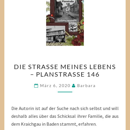
DIE
DIE STRASSE MEINES LEBENS –
STRASSE M
PLANSTRASSE 146
EINES L
EBENS –
März 6, 2020
Barbara
P
LANSTRASSE 14
6
Die Autorin ist auf der Suche nach sich selbst und will
deshalb alles über das Schicksal ihrer Familie, die aus
dem Kraichgau in Baden stammt, erfahren.