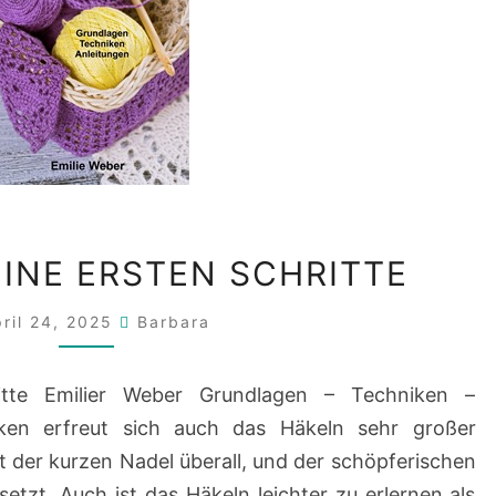
HÄKELN
EINE ERSTEN SCHRITTE
–
MEINE
ril 24, 2025
Barbara
ERSTEN
SCHRITTE
itte Emilier Weber Grundlagen – Techniken –
ken erfreut sich auch das Häkeln sehr großer
t der kurzen Nadel überall, und der schöpferischen
etzt. Auch ist das Häkeln leichter zu erlernen als