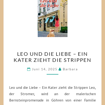
LEO
LEO UND DIE LIEBE – EIN
UND
KATER ZIEHT DIE STRIPPEN
DIE
LIEBE
Juni 14, 2025
Barbara
–
EIN
KATER
Leo und die Liebe – Ein Kater zieht die Strippen Leo,
ZIEHT
der Stromer, wird an der malerischen
DIE
Bernsteinpromenade in Göhren von einer Familie