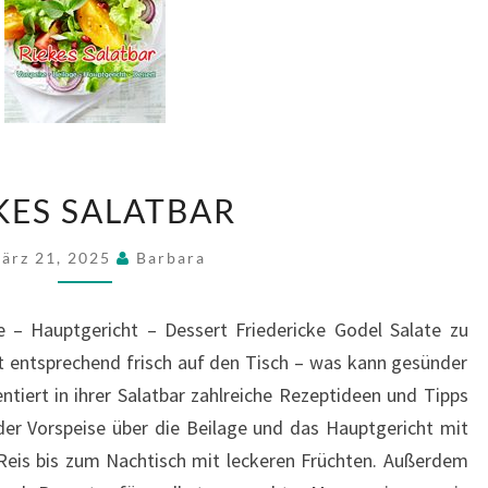
RIEKES
KES SALATBAR
SALATBAR
ärz 21, 2025
Barbara
e – Hauptgericht – Dessert Friedericke Godel Salate zu
t entsprechend frisch auf den Tisch – was kann gesünder
entiert in ihrer Salatbar zahlreiche Rezeptideen und Tipps
n der Vorspeise über die Beilage und das Hauptgericht mit
 Reis bis zum Nachtisch mit leckeren Früchten. Außerdem