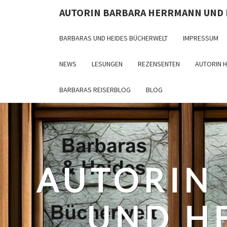
Skip
AUTORIN BARBARA HERRMANN UND
to
content
BARBARAS UND HEIDES BÜCHERWELT
IMPRESSUM
NEWS
LESUNGEN
REZENSENTEN
AUTORIN 
BARBARAS REISERBLOG
BLOG
AUTORIN
UND H