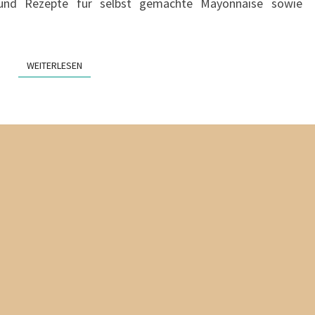
n und Rezepte für selbst gemachte Mayonnaise sowie
WEITERLESEN
WEITERLESEN