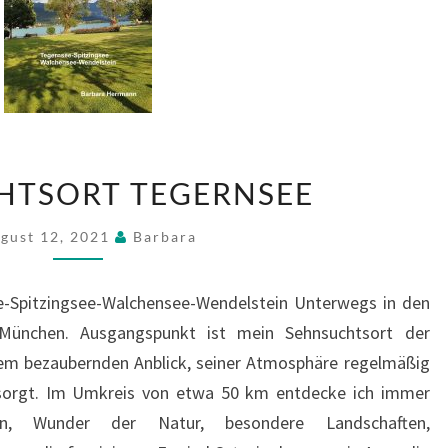
SEHNSUCHTSORT
HTSORT TEGERNSEE
TEGERNSEE
gust 12, 2021
Barbara
-Spitzingsee-Walchensee-Wendelstein Unterwegs in den
n München. Ausgangspunkt ist mein Sehnsuchtsort der
nem bezaubernden Anblick, seiner Atmosphäre regelmäßig
 sorgt. Im Umkreis von etwa 50 km entdecke ich immer
en, Wunder der Natur, besondere Landschaften,