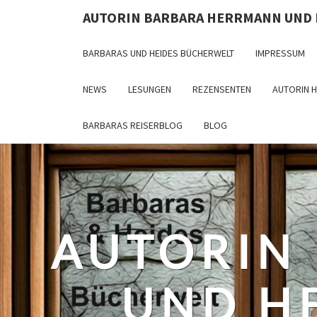
Skip
AUTORIN BARBARA HERRMANN UND
to
content
BARBARAS UND HEIDES BÜCHERWELT
IMPRESSUM
NEWS
LESUNGEN
REZENSENTEN
AUTORIN 
BARBARAS REISERBLOG
BLOG
AUTORIN
UND H