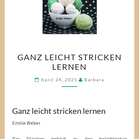
GANZ
GANZ LEICHT STRICKEN
LEICHT
LERNEN
STRICKEN
LERNEN
April 24, 2025
Barbara
Ganz leicht stricken lernen
Emilie Weber
Das Stricken gehört zu den beliebtesten