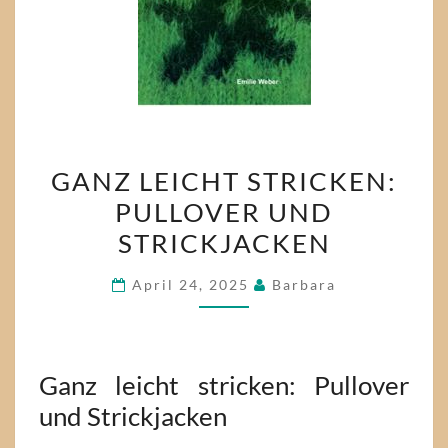
GANZ
GANZ LEICHT STRICKEN:
LEICHT
PULLOVER UND
STRICKEN:
STRICKJACKEN
PULLOVER
UND
April 24, 2025
Barbara
STRICKJACKEN
Ganz leicht stricken: Pullover
und Strickjacken