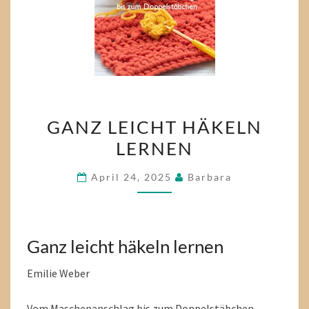
GANZ
GANZ LEICHT HÄKELN
LEICHT
LERNEN
HÄKELN
LERNEN
April 24, 2025
Barbara
Ganz leicht häkeln lernen
Emilie Weber
Vom Maschenanschlag bis zum Doppelstäbchen