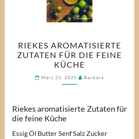
RIEKES
RIEKES AROMATISIERTE
AROMATISIERTE
ZUTATEN FÜR DIE FEINE
ZUTATEN
KÜCHE
FÜR
DIE
März 23, 2025
Barbara
FEINE
KÜCHE
Riekes aromatisierte Zutaten für
die feine Küche
Essig Öl Butter Senf Salz Zucker