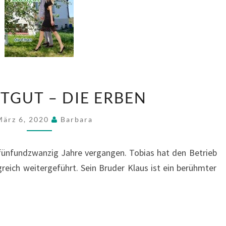
DAS
TGUT – DIE ERBEN
OBSTGUT
–
März 6, 2020
Barbara
DIE
ERBEN
fünfundzwanzig Jahre vergangen. Tobias hat den Betrieb
greich weitergeführt. Sein Bruder Klaus ist ein berühmter