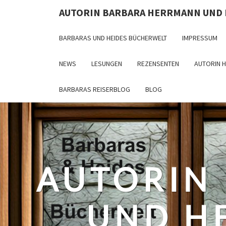
Skip
AUTORIN BARBARA HERRMANN UND
to
content
BARBARAS UND HEIDES BÜCHERWELT
IMPRESSUM
NEWS
LESUNGEN
REZENSENTEN
AUTORIN 
BARBARAS REISERBLOG
BLOG
AUTORIN
UND H