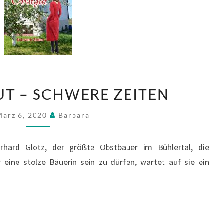
DAS
UT – SCHWERE ZEITEN
OBSTGUT
–
März 6, 2020
Barbara
SCHWERE
ZEITEN
rhard Glotz, der größte Obstbauer im Bühlertal, die
 eine stolze Bäuerin sein zu dürfen, wartet auf sie ein