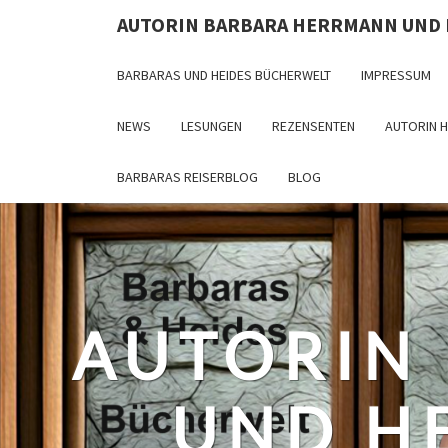
Skip
AUTORIN BARBARA HERRMANN UND
to
content
BARBARAS UND HEIDES BÜCHERWELT
IMPRESSUM
NEWS
LESUNGEN
REZENSENTEN
AUTORIN 
BARBARAS REISERBLOG
BLOG
AUTORIN
UND H