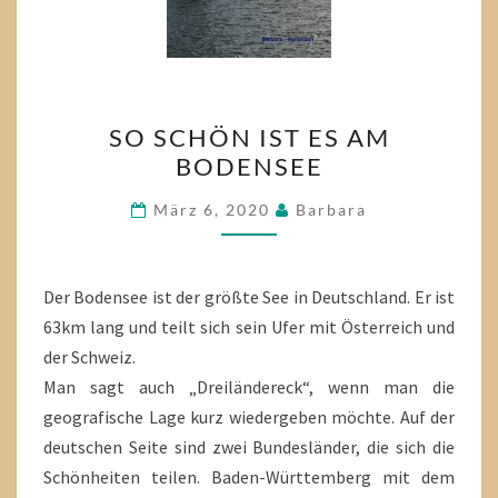
SO
SO SCHÖN IST ES AM
SCHÖN
BODENSEE
IST
ES
März 6, 2020
Barbara
AM
BODENSEE
Der Bodensee ist der größte See in Deutschland. Er ist
63km lang und teilt sich sein Ufer mit Österreich und
der Schweiz.
Man sagt auch „Dreiländereck“, wenn man die
geografische Lage kurz wiedergeben möchte. Auf der
deutschen Seite sind zwei Bundesländer, die sich die
Schönheiten teilen. Baden-Württemberg mit dem