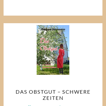
DAS
DAS OBSTGUT – SCHWERE
OBSTGUT
ZEITEN
–